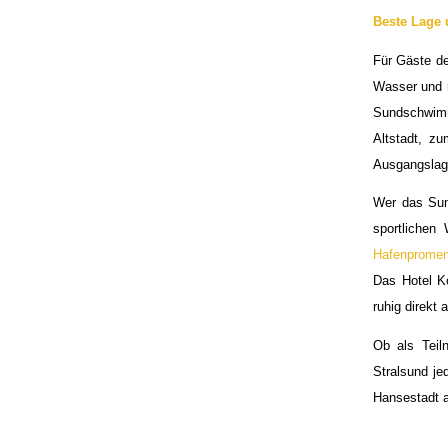
Beste Lage
Für Gäste de
Wasser und n
Sundschwimm
Altstadt, zu
Ausgangslage
Wer das Sun
sportlichen
Hafenprome
Das Hotel K
ruhig direkt
Ob als Teil
Stralsund j
Hansestadt a