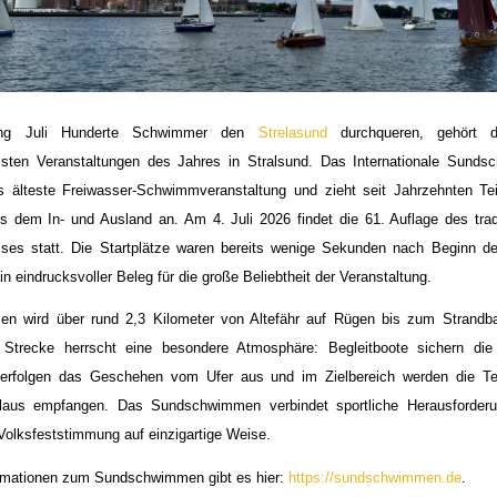
ng Juli Hunderte Schwimmer den
Strelasund
durchqueren, gehört 
llsten Veranstaltungen des Jahres in Stralsund. Das Internationale Sunds
s älteste Freiwasser-Schwimmveranstaltung und zieht seit Jahrzehnten Te
 dem In- und Ausland an. Am 4. Juli 2026 findet die 61. Auflage des trad
isses statt. Die Startplätze waren bereits wenige Sekunden nach Beginn d
n eindrucksvoller Beleg für die große Beliebtheit der Veranstaltung.
 wird über rund 2,3 Kilometer von Altefähr auf Rügen bis zum Strandba
 Strecke herrscht eine besondere Atmosphäre: Begleitboote sichern di
erfolgen das Geschehen vom Ufer aus und im Zielbereich werden die Te
aus empfangen. Das Sundschwimmen verbindet sportliche Herausforderu
Volksfeststimmung auf einzigartige Weise.
ormationen zum Sundschwimmen gibt es hier:
https://sundschwimmen.de
.