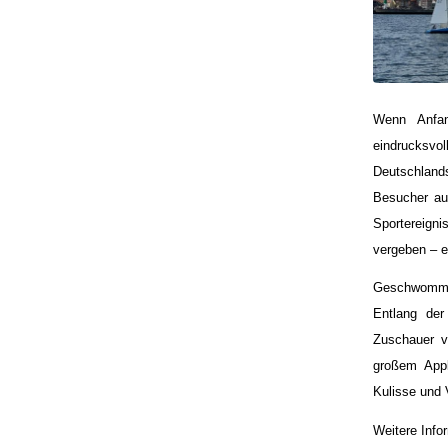
Wenn Anfa
eindrucksvo
Deutschland
Besucher aus
Sportereign
vergeben – ei
Geschwommen
Entlang der
Zuschauer v
großem Appl
Kulisse und 
Weitere Inf