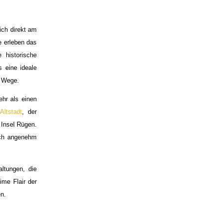
ich direkt am
e erleben das
 historische
s eine ideale
e Wege.
hr als einen
Altstadt
, der
Insel Rügen.
och angenehm
ltungen, die
me Flair der
n.