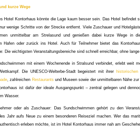
 und kurze Wege
s Hotel Kontorhaus könnte die Lage kaum besser sein. Das Hotel befindet s
ur wenige Schritte von der Strecke entfernt. Viele Zuschauer und Hotelgäst
en unmittelbar am Strelasund und genießen dabei kurze Wege in die
m Hafen oder zurück ins Hotel. Auch für Teilnehmer bietet das Kontorhau
: Die wichtigsten Veranstaltungsbereiche sind schnell erreichbar, ohne lang
dschwimmen mit einem Wochenende in Stralsund verbindet, erlebt weit me
 Wettkampf. Die UNESCO-Welterbe-Stadt begeistert mit ihrer
historischen 
nade
, zahlreichen
Restaurants
und Museen sowie der unmittelbaren Nähe zur 
ontorhaus ist dafür der ideale Ausgangspunkt – zentral gelegen und denn
 am Wasser.
nehmer oder als Zuschauer: Das Sundschwimmen gehört zu den Veransta
edes Jahr aufs Neue zu einem besonderen Reiseziel machen. Wer das mariti
uthentisch erleben möchte, ist im Hotel Kontorhaus immer nah am Geschehe