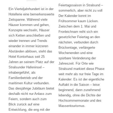
Feiertagssaison in Stralsund –
Ein Vierteljahrhundert ist in der
sommerlich, aber nicht zu voll
Hotellerie eine bemerkenswerte
Der Kalender kennt im
Zeitspanne. Während viele
Frühsommer kaum Lücken.
Häuser kommen und gehen,
Zwischen dem 1. Mai und
Konzepte wechseln, Häuser
Fronleichnam reiht sich ein
sich Ketten anschließen und
gesetzlicher Feiertag an den
wieder trennen und Trends
nächsten, verbunden durch
einander in immer kürzeren
Brückentage, verlängerte
Abständen ablösen, steht das
Wochenenden und eine
Hotel Kontorhaus seit 25
spürbare Veränderung der
Jahren an seinem Platz auf der
Jahreszeit. Für Orte wie
Stralsunder Hafeninsel –
Stralsund markiert diese Phase
inhabergeführt, als
weit mehr als nur freie Tage im
Familienbetrieb und der
Kalender: Es ist der eigentliche
maritimen Kultur verbunden.
Auftakt in die Saison – leise
Das diesjährige Jubiläum bietet
beginnend, dann zunehmend
deshalb nicht nur Anlass zum
lebendig, ohne die Dichte der
Feiern, sondern auch zum
Hochsommermonate und des
Blick zurück auf eine
Massentourismus.
Entwicklung, die eng mit der