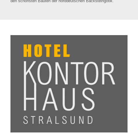
den schönsten Bauten der norddeutschen Backsteingotik.