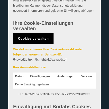
Analysezwecken eingesetzt werden, werden wir Sie
hierüber im Rahmen dieser Datenschutzerklärung
gesondert informieren und ggf. eine Einwilligung abfragen.
Ihre Cookie-Einstellungen
verwalten
Cookies verwalten
Wir dokumentieren Ihre Cookie-Auswahl unter
folgender anonymer Benuzer-ID:
6kqwbd2e-tnxm8xjr-5h9xk3yz-rgu6xeff
Ihre Auswahl-Historie:
Datum
Einwilligungen
Änderungen
Version
Keine Einwilligungsdaten
UID: 6KQWBD2E-TNXM8XJR-5H9XK3YZ-RGU6XEFF
Einwilligung mit Borlabs Cookies