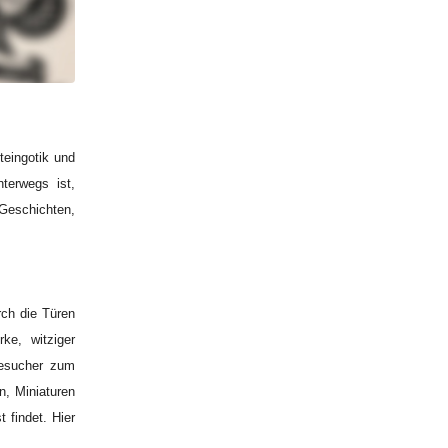
teingotik und
terwegs ist,
Geschichten,
ch die Türen
ke, witziger
Besucher zum
n, Miniaturen
 findet. Hier