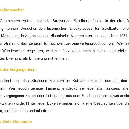
 selbermachen
ehminuten entfernt liegt die Stralsunder Spielkartenfabrik. In der alten
erg können Besucher den historischen Druckprozess für Spielkarten erl
n Maschinen in Aktion sehen. Historische Kartenblätter aus dem Jahr 1931
als Stralsund das Zentrum für hochwertige Spielkartenproduktion war. Wer sic
Wunderwerke begeistert, wird hier fasziniert stehen bleiben – und viellei
tes Exemplar als Erinnerung mitnehmen.
s der Vergangenheit
entfernt liegt das Stralsund Museum im Katharinenkloster, das auf den 
 wirkt. Wer jedoch genauer hinsieht, entdeckt hier ebenfalls Kurioses: al
n vergangener Zeiten oder Fotografien aus dem Stadtleben, die teilweise skur
rwarten würde. Hinter jeder Ecke verbergen sich kleine Geschichten über di
, die hier lebten und arbeiteten.
e Seite Stralsunds