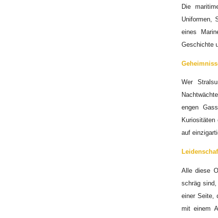
Die mariti
Uniformen, S
eines Marin
Geschichte u
Geheimniss
Wer Strals
Nachtwächter
engen Gas
Kuriositäten
auf einzigar
Leidenschaf
Alle diese 
schräg sind,
einer Seite,
mit einem A