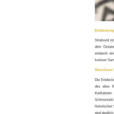
Entdeckunge
Stralsund is
dem Ozeaneu
entdeckt ei
kurioser Sa
Skurrileum
Die Entdeck
des alten K
Karikaturen
Schmunzeln b
historischer
wird deutlic