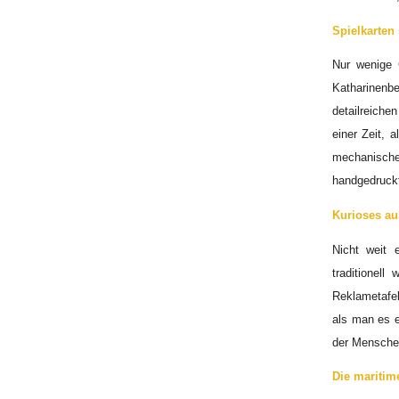
Spielkarten
Nur wenige G
Katharinenb
detailreiche
einer Zeit, 
mechanische 
handgedruck
Kurioses au
Nicht weit 
traditionell
Reklametafel
als man es e
der Menschen
Die maritim