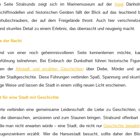
me Seite Stralsunds zeigt sich im Marinemuseum auf der
Insel
Dänholm
chiffmodellen und historischen Geräten fällt der Blick auf das leuchtend b
ehubschraubers, der auf dem Freigelände thront. Auch hier verschmelze
nd skurriles Detail zu einem Erlebnis, das überrascht und neugierig macht.
e der Nacht
und von einer noch geheimnisvolleren Seite kennenlernen möchte, ka
führung teilnehmen. Bei Einbruch der Dunkelheit führen historische Figu
sen der
Altstadt und erzählen Geschichten
über Diebe, Mörder und an
 der Stadtgeschichte. Diese Führungen verbinden Spaß, Spannung und skurr
tige Weise und lassen die Stadt in einem völlig neuen Licht erscheinen.
t für eine Stadt mit Geschichte
Orte verbinden eine gemeinsame Leidenschaft: die Liebe zu Geschichten, d
 die überraschen, amüsieren und zum Staunen bringen. Stralsund offenbart 
 die man nicht erwarten würde – eine Stadt, die nicht nur
Geschichte bewahrt
ugenzwinkern erzählt. Wer die Hansestadt besucht, sollte daher den Bli