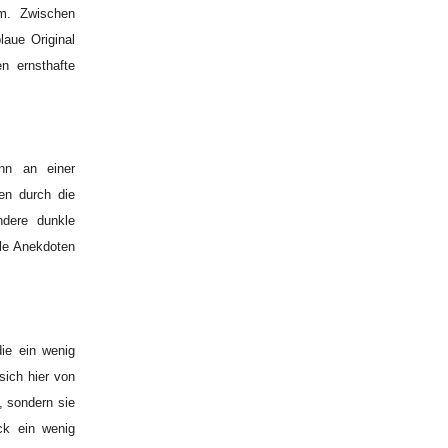
. Zwischen
laue Original
n ernsthafte
nn an einer
ren durch die
dere dunkle
ile Anekdoten
ie ein wenig
sich hier von
, sondern sie
ck ein wenig