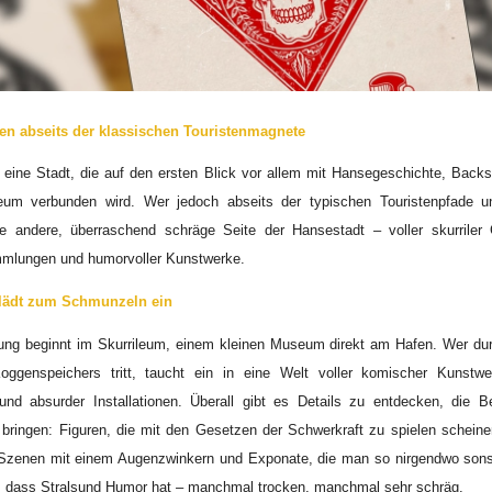
n abseits der klassischen Touristenmagnete
t eine Stadt, die auf den ersten Blick vor allem mit Hansegeschichte, Backs
m verbunden wird. Wer jedoch abseits der typischen Touristenpfade un
ne andere, überraschend schräge Seite der Hansestadt – voller skurriler 
mmlungen und humorvoller Kunstwerke.
 lädt zum Schmunzeln ein
ung beginnt im Skurrileum, einem kleinen Museum direkt am Hafen. Wer dur
oggenspeichers tritt, taucht ein in eine Welt voller komischer Kunstwer
 und absurder Installationen. Überall gibt es Details zu entdecken, die 
ringen: Figuren, die mit den Gesetzen der Schwerkraft zu spielen scheine
 Szenen mit einem Augenzwinkern und Exponate, die man so nirgendwo sonst
h, dass Stralsund Humor hat – manchmal trocken, manchmal sehr schräg.