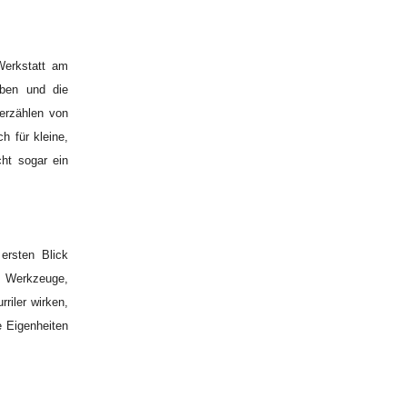
 Werkstatt am
eben und die
 erzählen von
h für kleine,
cht sogar ein
ersten Blick
te Werkzeuge,
riler wirken,
e Eigenheiten